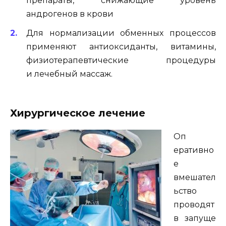
препараты, снижающие уровень
андрогенов в крови
Для нормализации обменных процессов
применяют антиоксиданты, витамины,
физиотерапевтические процедуры
и лечебный массаж.
Хирургическое лечение
Оп
еративно
е
вмешател
ьство
проводят
в запуще