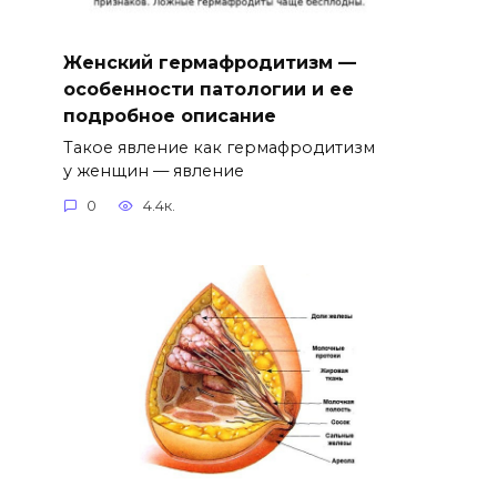
Женский гермафродитизм —
особенности патологии и ее
подробное описание
Такое явление как гермафродитизм
у женщин — явление
0
4.4к.