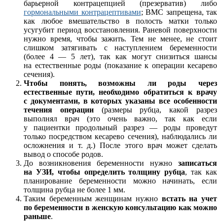
барьерной контрацепцией (презерватив) либо
гормональными контрацептивами
; ВМС запрещена, так
как любое вмешательство в полость матки только
усугубит период восстановления. Раневой поверхности
нужно время, чтобы зажить. Тем не менее, не стоит
слишком затягивать с наступлением беременности
(более 4 — 5 лет), так как могут снизиться шансы
на естественные роды (показание к операции кесарево
сечения).
Чтобы понять, возможны ли роды через
естественные пути, необходимо обратиться к врачу
с документами, в которых указаны все особенности
течения операции
(размеры рубца, какой разрез
выполнял врач (это очень важно, так как если
у пациентки продольный разрез — роды проведут
только посредством кесарево сечения), наблюдались ли
осложнения и т. д.) После этого врач может сделать
вывод о способе родов.
До возникновения беременности нужно
записаться
на УЗИ, чтобы определить толщину рубца
, так как
планирование беременности можно начинать, если
толщина рубца не более 1 мм.
Таким беременным женщинам нужно
встать на учет
по беременности в женскую консультацию как можно
раньше
.