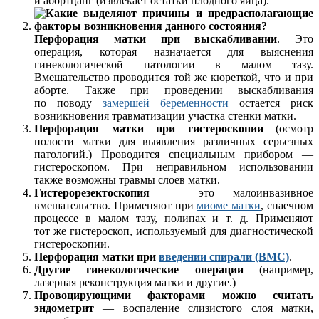
и абортцанг (извлекает остатки плодного яйца).
Перфорация матки при выскабливании
. Это
операция, которая назначается для выяснения
гинекологической патологии в малом тазу.
Вмешательство проводится той же кюреткой, что и при
аборте. Также при проведении выскабливания
по поводу
замершей беременности
остается риск
возникновения травматизации участка стенки матки.
Перфорация матки при гистероскопии
(осмотр
полости матки для выявления различных серьезных
патологий.) Проводится специальным прибором —
гистероскопом. При неправильном использовании
также возможны травмы слоев матки.
Гистерорезектоскопия
— это малоинвазивное
вмешательство. Применяют при
миоме матки
, спаечном
процессе в малом тазу, полипах и т. д. Применяют
тот же гистероскоп, используемый для диагностической
гистероскопии.
Перфорация матки при
введении спирали
(ВМС)
.
Другие гинекологические операции
(например,
лазерная реконструкция матки и другие.)
Провоцирующими факторами можно считать
эндометрит
— воспаление слизистого слоя матки,