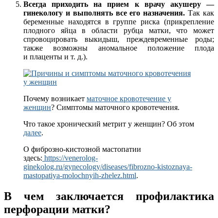
Всегда приходить на прием к врачу акушеру —
гинекологу и выполнять все его назначения.
Так как
беременные находятся в группе риска (прикрепление
плодного яйца в области рубца матки, что может
спровоцировать выкидыш, преждевременные роды;
также возможны аномальное положение плода
и плаценты и т. д.).
Почему возникает
маточное кровотечение у
женщин
? Симптомы маточного кровотечения.
Что такое хронический метрит у женщин? Об этом
далее
.
О фиброзно-кистозной мастопатии
здесь:
https://venerolog-
ginekolog.ru/gynecology/diseases/fibrozno-kistoznaya-
mastopatiya-molochnyih-zhelez.html
.
В чем заключается профилактика
перфорации матки?