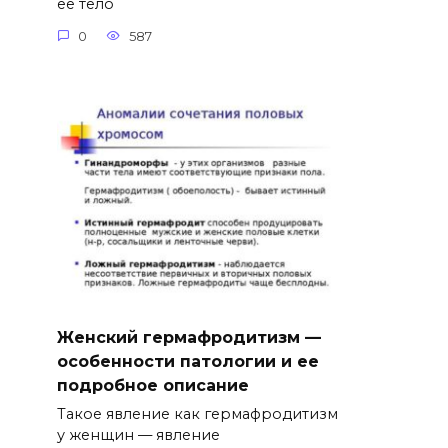
ее тело
0
587
Женский гермафродитизм —
особенности патологии и ее
подробное описание
Такое явление как гермафродитизм
у женщин — явление