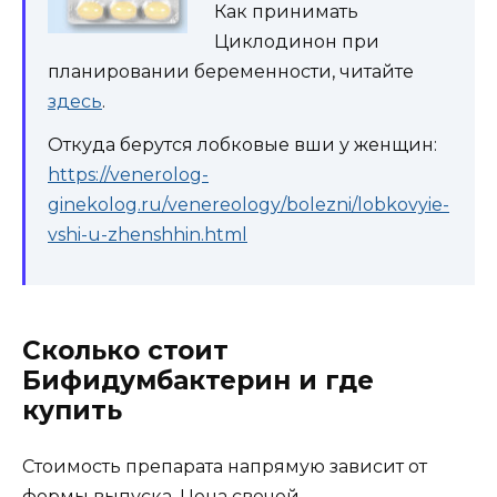
Как принимать
Циклодинон при
планировании беременности, читайте
здесь
.
Откуда берутся лобковые вши у женщин:
https://venerolog-
ginekolog.ru/venereology/bolezni/lobkovyie-
vshi-u-zhenshhin.html
Сколько стоит
Бифидумбактерин и где
купить
Стоимость препарата напрямую зависит от
формы выпуска. Цена свечей