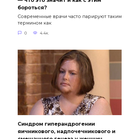
— что это значит и как с этим
бороться?
Современные врачи часто парируют таким
термином как
0
4.4к.
Синдром гиперандрогении
яичникового, надпочечникового и
смешанного генеза у женщин