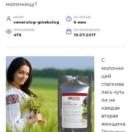
АВТОР
НА ЧТЕНИЕ
venerolog-ginekolog
6 мин
ПРОСМОТРОВ
ОПУБЛИКОВАНО
476
19.07.2017
С
молочни
цей
сталкива
лась чуть
ли не
каждая
вторая
женщина.
Причины