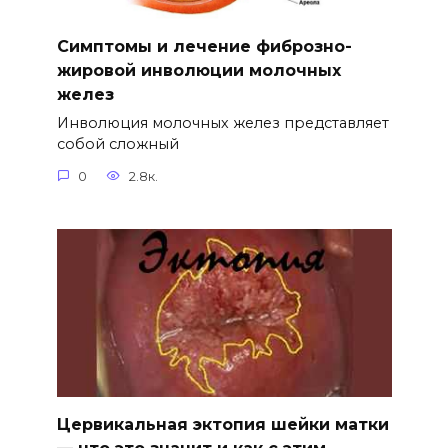
Симптомы и лечение фиброзно-
жировой инволюции молочных
желез
Инволюция молочных желез представляет
собой сложный
0
2.8к.
Цервикальная эктопия шейки матки