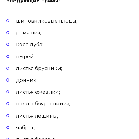
следующие травы:
шиповниковые плоды;
ромашка;
кора дуба;
пырей;
листья брусники;
донник;
листья ежевики;
плоды боярышника;
листья лещины;
чабрец;