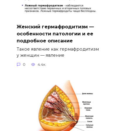
Женский гермафродитизм —
особенности патологии и ее
подробное описание
Такое явление как гермафродитизм
у женщин — явление
0
4.4к.