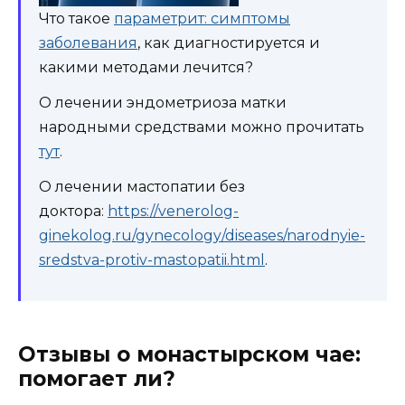
Что такое
параметрит: симптомы
заболевания
, как диагностируется и
какими методами лечится?
О лечении эндометриоза матки
народными средствами можно прочитать
тут
.
О лечении мастопатии без
доктора:
https://venerolog-
ginekolog.ru/gynecology/diseases/narodnyie-
sredstva-protiv-mastopatii.html
.
Отзывы о монастырском чае:
помогает ли?