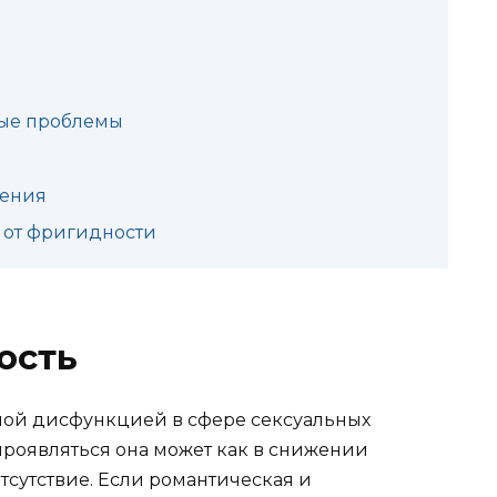
ные проблемы
чения
 от фригидности
ость
ной дисфункцией в сфере сексуальных
роявляться она может как в снижении
отсутствие. Если романтическая и