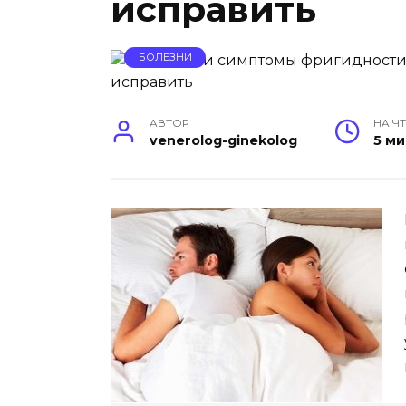
исправить
БОЛЕЗНИ
АВТОР
НА Ч
venerolog-ginekolog
5 м