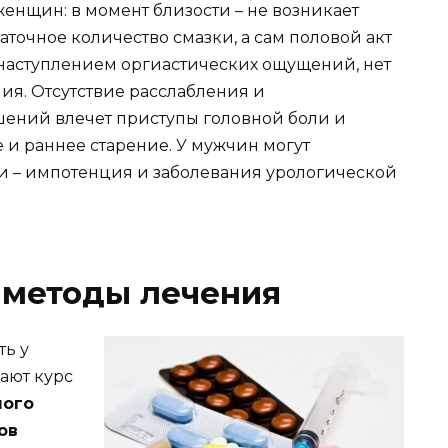
нщин: в момент близости – не возникает
аточное количество смазки, а сам половой акт
наступлением оргиастических ощущений, нет
ия. Отсутствие расслабления и
шений влечет приступы головной боли и
и раннее старение. У мужчин могут
и – импотенция и заболевания урологической
методы лечения
ть у
ают курс
шого
ов