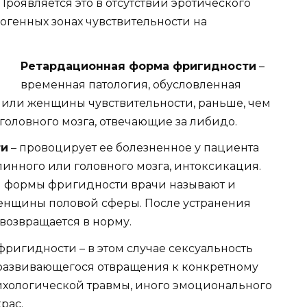
 Проявляется это в отсутствии эротического
огенных зонах чувствительности на
Ретардационная форма фригидности
–
временная патология, обусловленная
или женщины чувствительности, раньше, чем
головного мозга, отвечающие за либидо.
ти
– провоцирует ее болезненное у пациента
пинного или головного мозга, интоксикация.
й формы фригидности врачи называют и
енщины половой сферы. После устранения
возвращается в норму.
фригидности – в этом случае сексуальность
развивающегося отвращения к конкретному
ихологической травмы, иного эмоционального
рас.