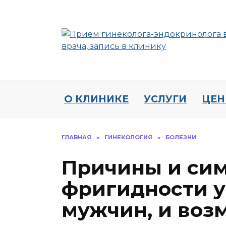
Перейти
к
содержанию
О КЛИНИКЕ
УСЛУГИ
ЦЕ
ГЛАВНАЯ
»
ГИНЕКОЛОГИЯ
»
БОЛЕЗНИ
Причины и си
фригидности 
мужчин, и воз