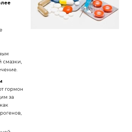
олее
е
овым
й смазки,
ечение.
м
от гормон
им за
 как
рогенов,