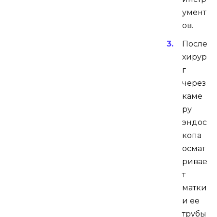
умент
ов.
После
хирур
г
через
каме
ру
эндос
копа
осмат
ривае
т
матки
и ее
трубы