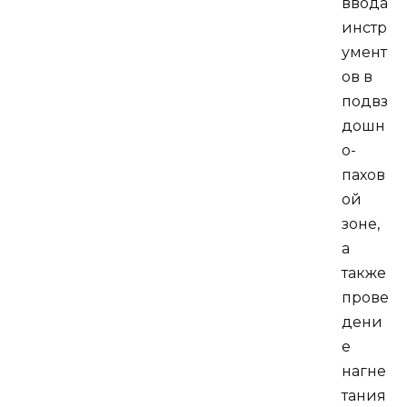
ввода
инстр
умент
ов в
подвз
дошн
о-
пахов
ой
зоне,
а
также
прове
дени
е
нагне
тания