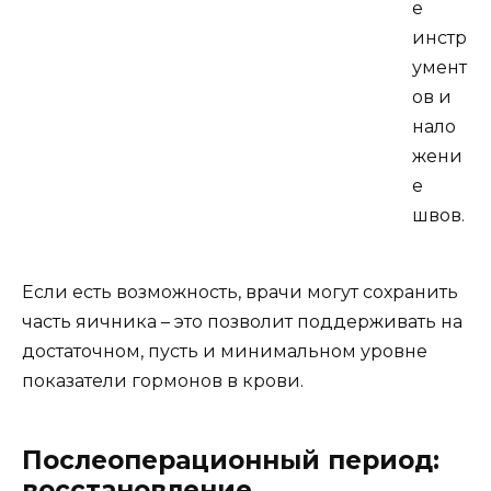
е
инстр
умент
ов и
нало
жени
е
швов.
Если есть возможность, врачи могут сохранить
часть яичника – это позволит поддерживать на
достаточном, пусть и минимальном уровне
показатели гормонов в крови.
Послеоперационный период:
восстановление