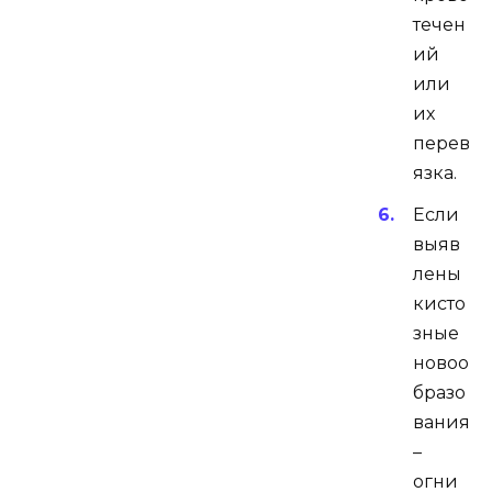
течен
ий
или
их
перев
язка.
Если
выяв
лены
кисто
зные
новоо
бразо
вания
–
огни