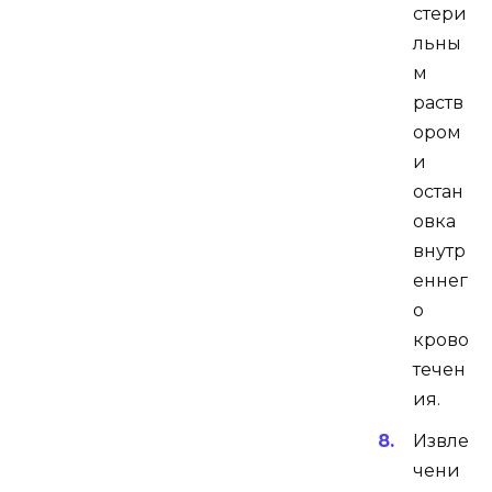
стери
льны
м
раств
ором
и
остан
овка
внутр
еннег
о
крово
течен
ия.
Извле
чени