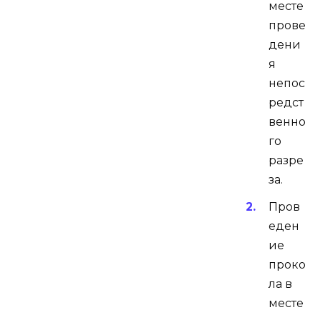
месте
прове
дени
я
непос
редст
венно
го
разре
за.
Пров
еден
ие
проко
ла в
месте