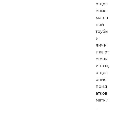
отдел
ение
маточ
ной
трубы
и
яичн
ика от
стенк
и таза,
отдел
ение
прид
атков
матки
.