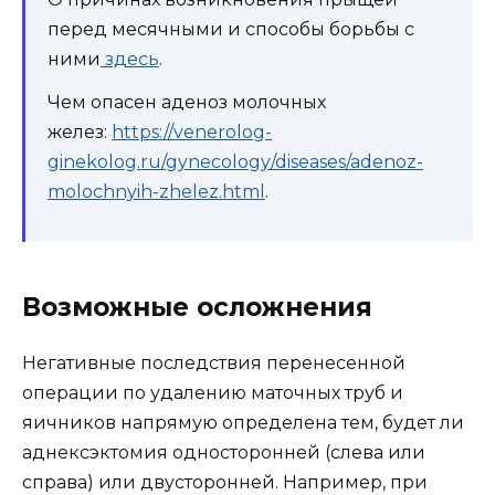
перед месячными и способы борьбы с
ними
здесь
.
Чем опасен аденоз молочных
желез:
https://venerolog-
ginekolog.ru/gynecology/diseases/adenoz-
molochnyih-zhelez.html
.
Возможные осложнения
Негативные последствия перенесенной
операции по удалению маточных труб и
яичников напрямую определена тем, будет ли
аднексэктомия односторонней (слева или
справа) или двусторонней. Например, при