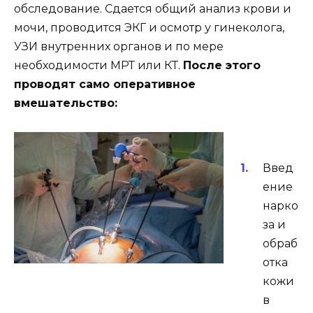
обследование. Сдается общий анализ крови и
мочи, проводится ЭКГ и осмотр у гинеколога,
УЗИ внутренних органов и по мере
необходимости МРТ или КТ.
После этого
проводят само оперативное
вмешательство:
Введ
ение
нарко
за и
обраб
отка
кожи
в