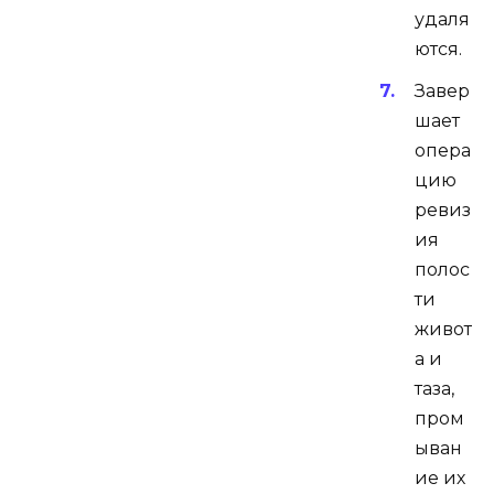
удаля
ются.
Завер
шает
опера
цию
ревиз
ия
полос
ти
живот
а и
таза,
пром
ыван
ие их