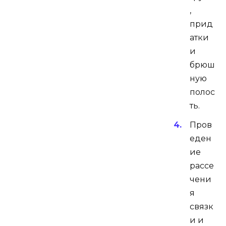
,
прид
атки
и
брюш
ную
полос
ть.
Пров
еден
ие
рассе
чени
я
связк
и и