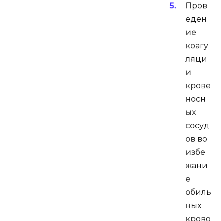
Пров
еден
ие
коагу
ляци
и
крове
носн
ых
сосуд
ов во
избе
жани
е
обиль
ных
крово