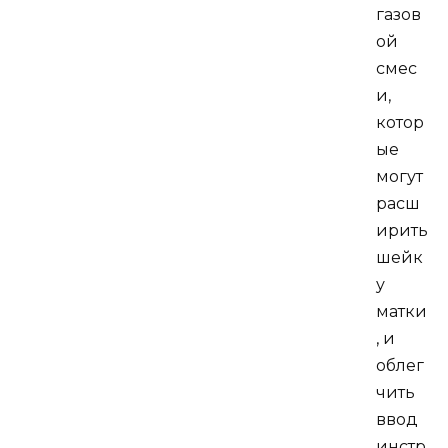
газов
ой
смес
и,
котор
ые
могут
расш
ирить
шейк
у
матки
, и
облег
чить
ввод
инстр