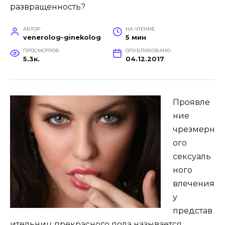
АВТОР
НА ЧТЕНИЕ
venerolog-ginekolog
5 мин
ПРОСМОТРОВ
ОПУБЛИКОВАНО
5.3к.
04.12.2017
Проявле
ние
чрезмерн
ого
сексуаль
ного
влечения
у
представ
ительниц прекрасного пола называется