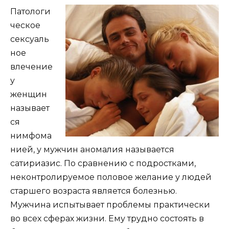
Патологи
ческое
сексуаль
ное
влечение
у
женщин
называет
ся
нимфома
нией, у мужчин аномалия называется
сатириазис. По сравнению с подростками,
неконтролируемое половое желание у людей
старшего возраста является болезнью.
Мужчина испытывает проблемы практически
во всех сферах жизни. Ему трудно состоять в