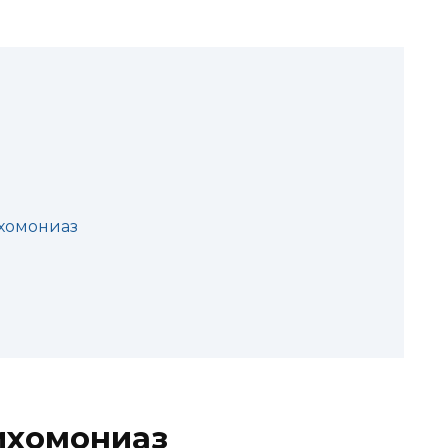
ихомониаз
ихомониаз