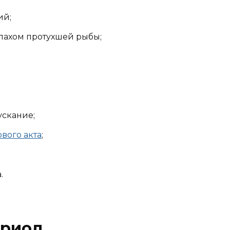
ий;
пахом протухшей рыбы;
скание;
вого акта
;
.
ериод