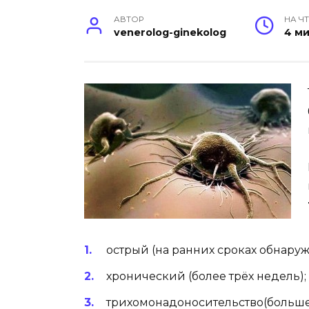
АВТОР
НА Ч
venerolog-ginekolog
4 м
острый (на ранних сроках обнаруж
хронический (более трёх недель);
трихомонадоносительство(больше