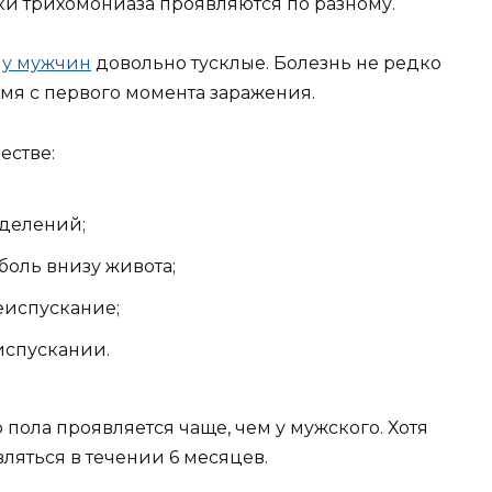
ки трихомониаза проявляются по разному.
 у мужчин
довольно тусклые. Болезнь не редко
мя с первого момента заражения.
естве:
делений;
оль внизу живота;
еиспускание;
спускании.
пола проявляется чаще, чем у мужского. Хотя
ляться в течении 6 месяцев.