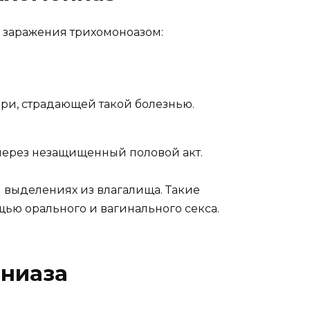
и заражения трихомоноазом:
и, страдающей такой болезнью.
через незащищенный половой акт.
 выделениях из влагалища. Такие
ью орального и вагинального секса.
ниаза