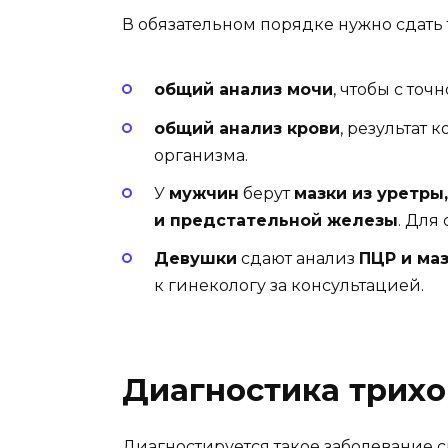
В обязательном порядке нужно сдать 
общий анализ мочи
, чтобы с то
общий анализ крови
, результат 
организма.
У
мужчин
берут
мазки из уретры
и предстательной железы
. Для
Девушки
сдают анализ
ПЦР и ма
к гинекологу за консультацией.
Диагностика трих
Диагностируется такое заболевание