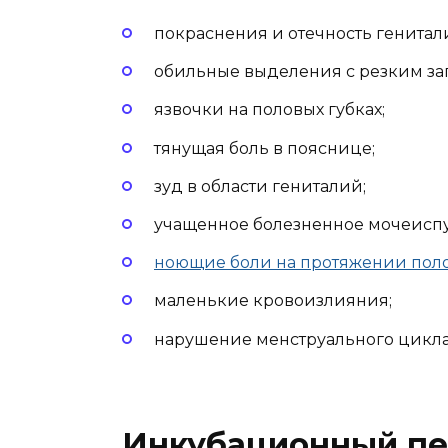
покраснения и отечность генитал
обильные выделения с резким за
язвочки на половых губках;
тянущая боль в пояснице;
зуд в области гениталий;
учащенное болезненное мочеиспу
ноющие боли на протяжении поло
маленькие кровоизлияния;
нарушение менструального цикла
Инкубационный п