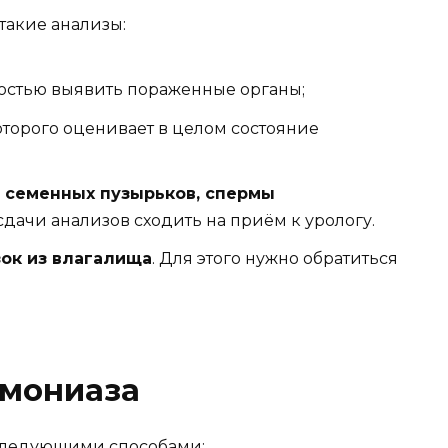
такие анализы:
чностью выявить пораженные органы;
которого оценивает в целом состояние
, семенных пузырьков, спермы
 сдачи анализов сходить на приём к урологу.
зок из влагалища
. Для этого нужно обратиться
омониаза
 следующими способами: