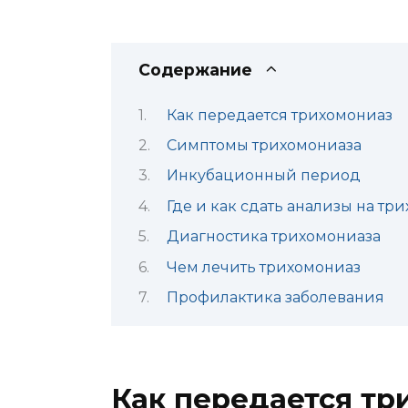
Содержание
Как передается трихомониаз
Симптомы трихомониаза
Инкубационный период
Где и как сдать анализы на тр
Диагностика трихомониаза
Чем лечить трихомониаз
Профилактика заболевания
Как передается тр