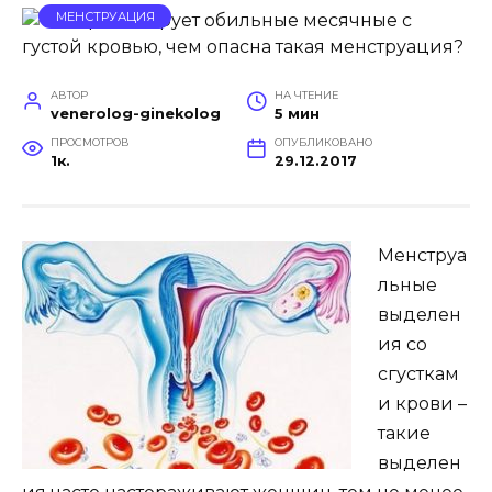
МЕНСТРУАЦИЯ
АВТОР
НА ЧТЕНИЕ
venerolog-ginekolog
5 мин
ПРОСМОТРОВ
ОПУБЛИКОВАНО
1к.
29.12.2017
Менструа
льные
выделен
ия со
сгусткам
и крови –
такие
выделен