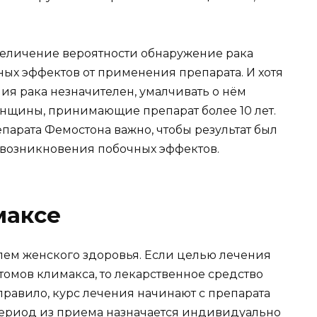
величение вероятности обнаружение рака
ных эффектов от применения препарата. И хотя
ия рака незначителен, умалчивать о нём
женщины, принимающие препарат более 10 лет.
арата Фемостона важно, чтобы результат был
к возникновения побочных эффектов.
максе
лем женского здоровья. Если целью лечения
омов климакса, то лекарственное средство
правило, курс лечения начинают с препарата
 период из приема назначается индивидуально