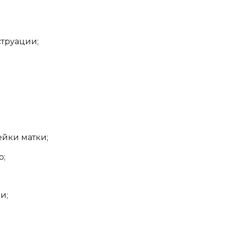
труации;
йки матки;
о;
и;