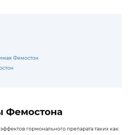
имая Фемостон
остон
ы Фемостона
эффектов гормонального препарата таких как: