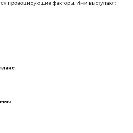
ся провоцирующие факторы. Ими выступают:
плане
.
темы
.