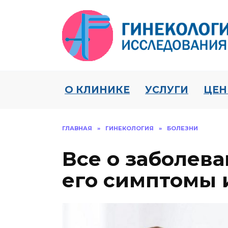
Перейти
к
содержанию
О КЛИНИКЕ
УСЛУГИ
ЦЕ
ГЛАВНАЯ
»
ГИНЕКОЛОГИЯ
»
БОЛЕЗНИ
Все о заболев
его симптомы 