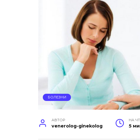
БОЛЕЗНИ
АВТОР
НА Ч
venerolog-ginekolog
5 м