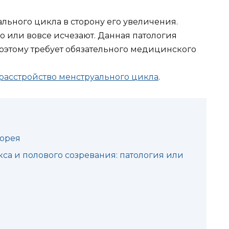
ьного цикла в сторону его увеличения.
 или вовсе исчезают. Данная патология
оэтому требует обязательного медицинского
асстройство менструального цикла
.
норея
а и полового созревания: патология или