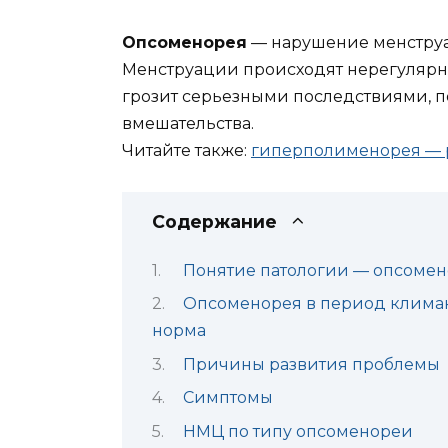
Опсоменорея
— нарушение менструал
Менструации происходят нерегулярно
грозит серьезными последствиями, п
вмешательства.
Читайте также:
гиперполименорея — р
Содержание
Понятие патологии — опсоме
Опсоменорея в период климакс
норма
Причины развития проблемы
Симптомы
НМЦ по типу опсоменореи