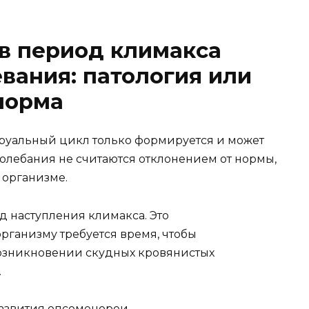
в период климакса
евания: патология или
норма
руальный цикл только формируется и может
колебания не считаются отклонением от нормы,
 организме.
д наступления климакса. Это
рганизму требуется время, чтобы
возникновении скудных кровянистых
.
азвития опсоменореи.